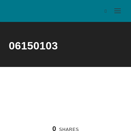
06150103
0
SHARES