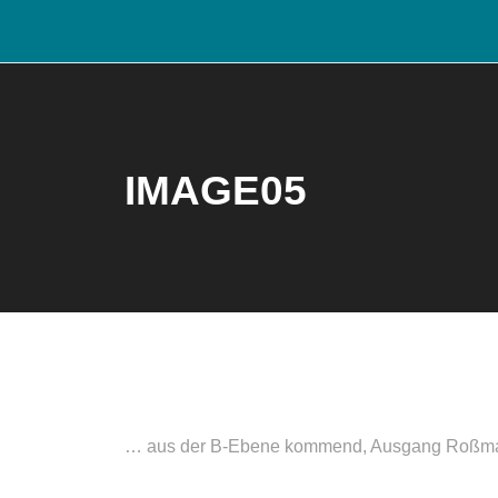
IMAGE05
… aus der B-Ebene kommend, Ausgang Roßm