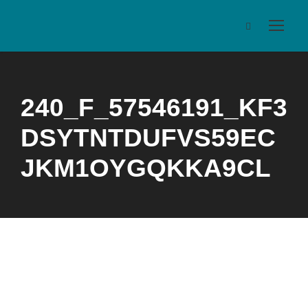
240_F_57546191_KF3
DSYTNTDUFVS59EC
JKM1OYGQKKA9CL